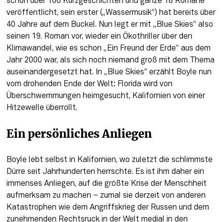
schon über 100 Kurzgeschichten und ganze 18 Romane 
veröffentlicht, sein erster („Wassermusik“) hat bereits über 
40 Jahre auf dem Buckel. Nun legt er mit „Blue Skies“ also 
seinen 19. Roman vor, wieder ein Ökothriller über den 
Klimawandel, wie es schon „Ein Freund der Erde“ aus dem 
Jahr 2000 war, als sich noch niemand groß mit dem Thema 
auseinandergesetzt hat. In „Blue Skies“ erzählt Boyle nun 
vom drohenden Ende der Welt: Florida wird von 
Überschwemmungen heimgesucht, Kalifornien von einer 
Hitzewelle überrollt. 
Ein persönliches Anliegen
Boyle lebt selbst in Kalifornien, wo zuletzt die schlimmste 
Dürre seit Jahrhunderten herrschte. Es ist ihm daher ein 
immenses Anliegen, auf die größte Krise der Menschheit 
aufmerksam zu machen – zumal sie derzeit von anderen 
Katastrophen wie dem Angriffskrieg der Russen und dem 
zunehmenden Rechtsruck in der Welt medial in den 