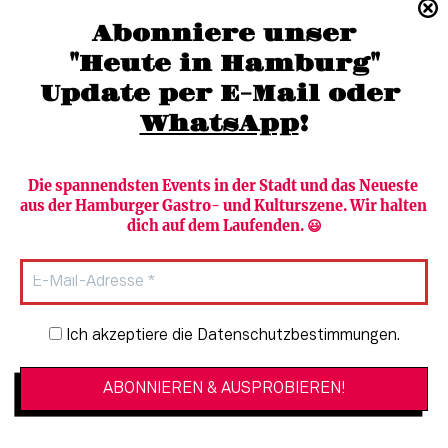
(040) 36 88 110 –0
Abonniere unser
moc.grubmah-enezs@ofni
"Heute in Hamburg"
Update per E-Mail oder 
WhatsApp
!
Die spannendsten Events in der Stadt und das Neueste 
aus der Hamburger Gastro- und Kulturszene. Wir halten 
Newsletter abonnieren
Verlag
dich auf dem Laufenden. 😃
Heute in Hamburg
Team
HAMBURG PUR
Autorinnen & Autoren
Stadtleben
SZENE Shop & Abo
Newsletter-Anmeldung
Ich akzeptiere die Datenschutzbestimmungen.
Jobs bei der SZENE und dem Genuss-
Kultur
Guide
Essen + Trinken
Mediadaten & Kontakt
Verlosungen
Datenschutzeinstellungen