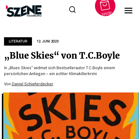
SHOP
Zum
Inhalt
springen
LITERATUR
12. JUNI 2023
„Blue Skies“ von T.C.Boyle
In „Blues Skies“ widmet sich Bestsellerautor T.C.Boyle einem
persönlichen Anliegen – ein echter Klimakillerkrimi
Von
Daniel Schieferdecker