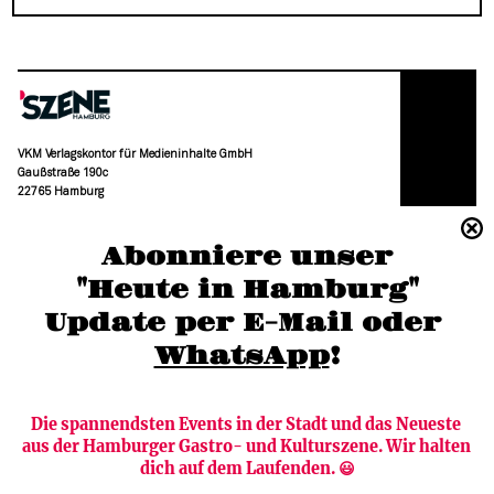
VKM Verlagskontor für Medieninhalte GmbH
Gaußstraße 190c
22765 Hamburg
(040) 36 88 110 –0
Abonniere unser
moc.grubmah-enezs@ofni
"Heute in Hamburg"
Update per E-Mail oder 
WhatsApp
!
Die spannendsten Events in der Stadt und das Neueste 
aus der Hamburger Gastro- und Kulturszene. Wir halten 
Newsletter abonnieren
Verlag
dich auf dem Laufenden. 😃
Heute in Hamburg