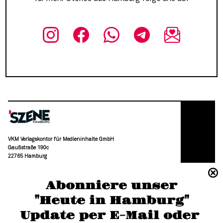
VKM Verlagskontor für Medieninhalte GmbH
Gaußstraße 190c
22765 Hamburg
(040) 36 88 110 –0
Abonniere unser
moc.grubmah-enezs@ofni
"Heute in Hamburg"
Update per E-Mail oder 