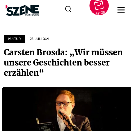
SHOP
Zum
Inhalt
springen
KULTUR
25. JULI 2021
Carsten Brosda: „Wir müssen
unsere Geschichten besser
erzählen“