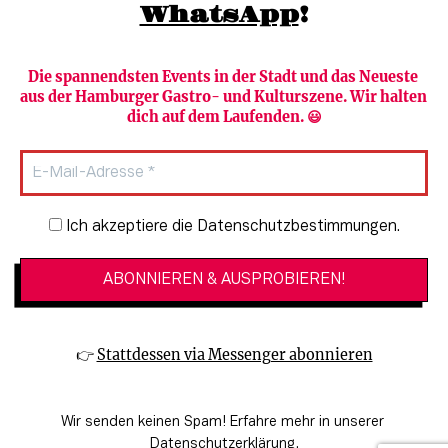
WhatsApp
!
Die spannendsten Events in der Stadt und das Neueste 
aus der Hamburger Gastro- und Kulturszene. Wir halten 
Newsletter abonnieren
Verlag
dich auf dem Laufenden. 😃
Heute in Hamburg
Team
HAMBURG PUR
Autorinnen & Autoren
Stadtleben
SZENE Shop & Abo
Newsletter-Anmeldung
Ich akzeptiere die Datenschutzbestimmungen.
Jobs bei der SZENE und dem Genuss-
Kultur
Guide
Essen + Trinken
Mediadaten & Kontakt
Verlosungen
Datenschutzeinstellungen
👉 
Stattdessen via Messenger abonnieren
🔗 Kinoprogramm
Datenschutzbestimmungen
🔗 Veranstaltungskalender
Impressum
Wir senden keinen Spam! Erfahre mehr in unserer 
🔗 Genuss-Guide Hamburg
Barrierefreiheitserklärung
Datenschutzerklärung
.