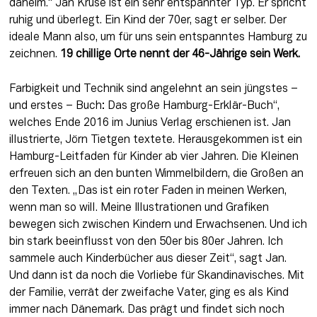
daheim.“ Jan Kruse ist ein sehr 
entspannter
 Typ. Er spricht 
ruhig und überlegt. Ein Kind der 70er, sagt er selber. Der 
ideale Mann also, um für uns sein 
entspanntes
 Hamburg zu 
zeichnen. 
19 
chillige
 Orte nennt der 46-Jährige sein Werk. 
Farbigkeit und Technik sind angelehnt an sein jüngstes – 
und erstes – Buch: Das große Hamburg-Erklär-Buch“, 
welches Ende 2016 im Junius Verlag erschienen ist. Jan 
illustrierte, Jörn Tietgen textete. Herausgekommen ist ein 
Hamburg-Leitfaden für Kinder ab vier Jahren. Die Kleinen 
erfreuen sich an den bunten Wimmelbildern, die Großen an 
den Texten. „Das ist ein roter Faden in meinen Werken, 
wenn man so will. Meine Illustrationen und Grafiken 
bewegen sich zwischen Kindern und Erwachsenen. Und ich 
bin stark beeinflusst von den 50er bis 80er Jahren. Ich 
sammele auch Kinderbücher aus dieser Zeit“, sagt Jan. 
Und dann ist da noch die Vorliebe für Skandinavisches. Mit 
der Familie, verrät der zweifache Vater, ging es als Kind 
immer nach Dänemark. Das prägt und findet sich noch 