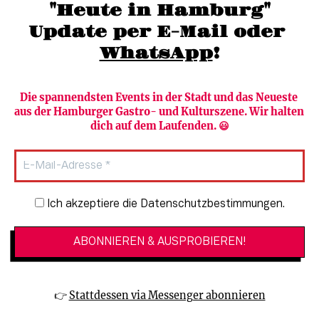
"Heute in Hamburg"
Update per E-Mail oder 
WhatsApp
!
Die spannendsten Events in der Stadt und das Neueste 
aus der Hamburger Gastro- und Kulturszene. Wir halten 
Newsletter abonnieren
Verlag
dich auf dem Laufenden. 😃
Heute in Hamburg
Team
HAMBURG PUR
Autorinnen & Autoren
Stadtleben
SZENE Shop & Abo
Newsletter-Anmeldung
Ich akzeptiere die Datenschutzbestimmungen.
Jobs bei der SZENE und dem Genuss-
Kultur
Guide
Essen + Trinken
Mediadaten & Kontakt
Verlosungen
Datenschutzeinstellungen
👉 
Stattdessen via Messenger abonnieren
🔗 Kinoprogramm
Datenschutzbestimmungen