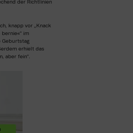
chend der Richtlinien 
h, knapp vor „Knack 
bernie«“ im 
 Geburtstag 
erdem erhielt das 
, aber fein“. 