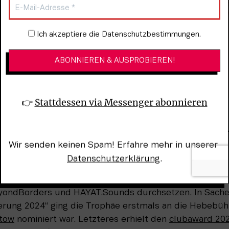
Newsletter-Anmeldung
Ich akzeptiere die Datenschutzbestimmungen.
👉 
Stattdessen via Messenger abonnieren
ward-Kategorie ist nach fünf
Wir senden keinen Spam! Erfahre mehr in unserer 
Datenschutzerklärung
.
ategorie „Beste:r Fremdveranstalter:in“ konnte sich die
yondBorders und HAYAT.Sounds durchsetzen. In Sachen
rung 2024“ ging die Trophäe erstmals an die Hebebüh
tow
 nominiert war. Letzteres erhielt den 
clubaward 20