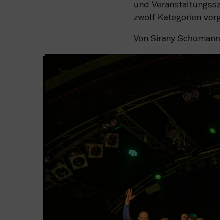
und Veranstaltungssz
zwölf Kategorien ver
Von
Sirany Schümann