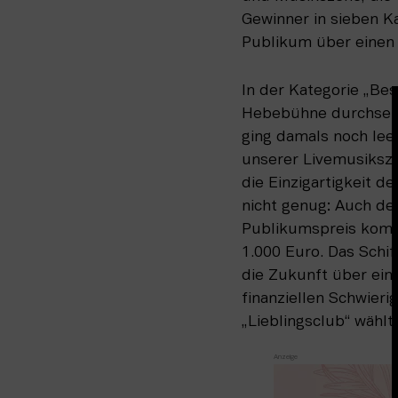
Gewinner in sieben K
Publikum über einen 
In der Kategorie „Be
Hebebühne durchsetze
ging damals noch leer
unserer Livemusiksze
die Einzigartigkeit d
nicht genug: Auch der
Publikumspreis kommt
1.000 Euro. Das Schif
die Zukunft über eine
finanziellen Schwieri
„Lieblingsclub“ wäh