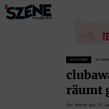
Zum
Inhalt
springen
NACHTLEBEN
23. JANUA
clubaw
räumt g
Der Abend des 23. Ja