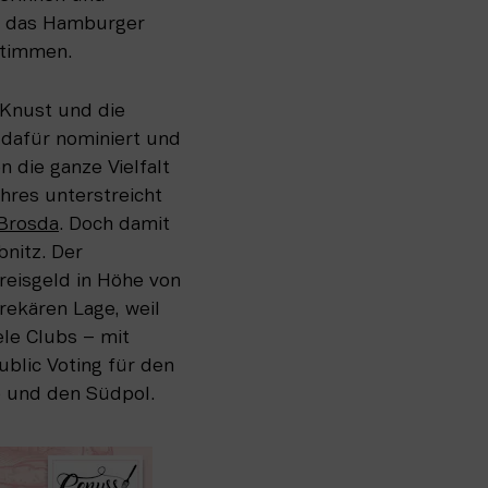
n das Hamburger 
stimmen. 
Knust und die 
dafür nominiert und 
 die ganze Vielfalt 
res unterstreicht 
Brosda
. Doch damit 
nitz. Der 
isgeld in Höhe von 
rekären Lage, weil 
le Clubs – mit 
blic Voting für den 
 und den Südpol. 