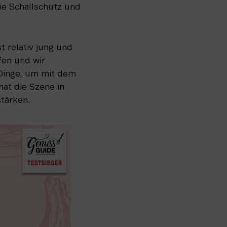
e Schallschutz und 
 relativ jung und 
fen und wir 
Dinge, um mit dem 
t die Szene in 
tärken.