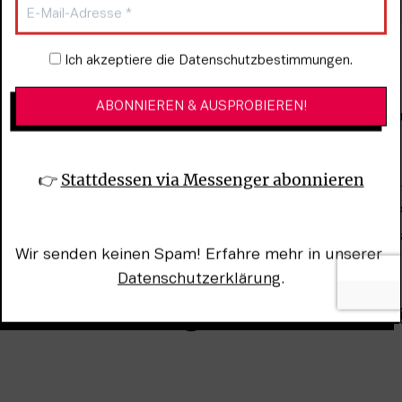
Newsletter-Anmeldung
Ich akzeptiere die Datenschutzbestimmungen.
 Zielen seid ihr angetreten? 
Sicherung der Zukunft der Live-Kultur in Hamburg. Daz
ber auch struktureller Natur.
👉 
Stattdessen via Messenger abonnieren
 ist natürlich, dass möglichst alle Clubs diese Zeit übe
r Clubkultur ist ein großes Thema, denn auch vor der 
etreiber nicht leicht. Aber auch Themen wie Awareness 
Wir senden keinen Spam! Erfahre mehr in unserer 
en und hoffentlich verbessern.
Datenschutzerklärung
.
ntstehen einige neue Kontak