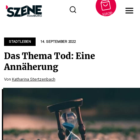
SHOP
Zum
Inhalt
springen
STADTLEBEN
14. SEPTEMBER 2022
Das Thema Tod: Eine
Annäherung
Von
Katharina Stertzenbach