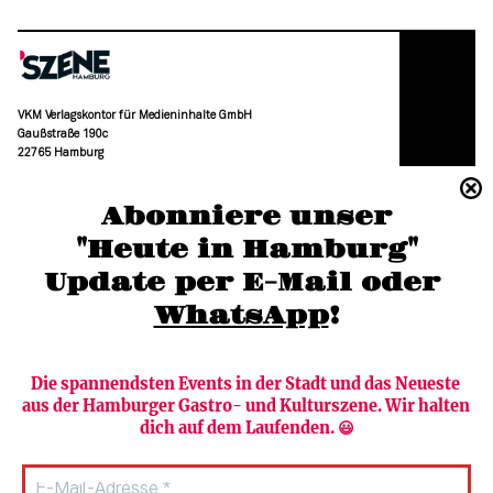
VKM Verlagskontor für Medieninhalte GmbH
Gaußstraße 190c
22765 Hamburg
(040) 36 88 110 –0
Abonniere unser
moc.grubmah-enezs@ofni
"Heute in Hamburg"
Update per E-Mail oder 
WhatsApp
!
Die spannendsten Events in der Stadt und das Neueste 
aus der Hamburger Gastro- und Kulturszene. Wir halten 
Newsletter abonnieren
Verlag
dich auf dem Laufenden. 😃
Heute in Hamburg
Team
HAMBURG PUR