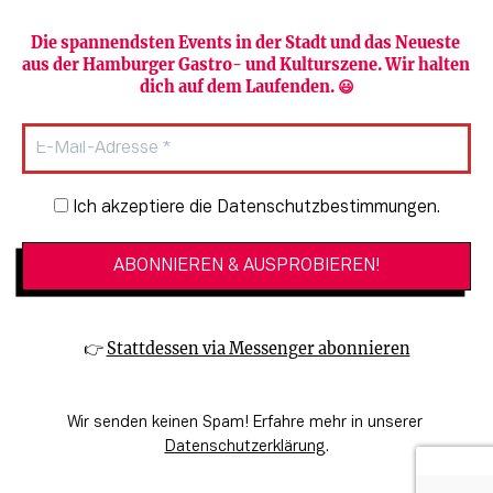
Die spannendsten Events in der Stadt und das Neueste 
aus der Hamburger Gastro- und Kulturszene. Wir halten 
Newsletter abonnieren
Verlag
dich auf dem Laufenden. 😃
Heute in Hamburg
Team
HAMBURG PUR
Autorinnen & Autoren
Stadtleben
SZENE Shop & Abo
Newsletter-Anmeldung
Ich akzeptiere die Datenschutzbestimmungen.
Jobs bei der SZENE und dem Genuss-
Kultur
Guide
Essen + Trinken
Mediadaten & Kontakt
Verlosungen
Datenschutzeinstellungen
👉 
Stattdessen via Messenger abonnieren
🔗 Kinoprogramm
Datenschutzbestimmungen
🔗 Veranstaltungskalender
Impressum
Wir senden keinen Spam! Erfahre mehr in unserer 
🔗 Genuss-Guide Hamburg
Barrierefreiheitserklärung
Datenschutzerklärung
.