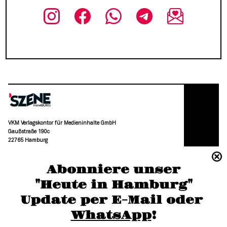
VKM Verlagskontor für Medieninhalte GmbH
Gaußstraße 190c
22765 Hamburg
(040) 36 88 110 –0
Abonniere unser
moc.grubmah-enezs@ofni
"Heute in Hamburg"
Update per E-Mail oder 
WhatsApp
!