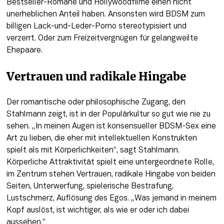
Bestseller-Romane und Hollywoodfilme einen nicht 
unerheblichen Anteil haben. Ansonsten wird BDSM zum 
billigen Lack-und-Leder-Porno stereotypisiert und 
verzerrt. Oder zum Freizeitvergnügen für gelangweilte 
Ehepaare.
Vertrauen und radikale Hingabe
Der romantische oder philosophische Zugang, den 
Stahlmann zeigt, ist in der Populärkultur so gut wie nie zu 
sehen. „In meinen Augen ist konsensueller BDSM-Sex eine 
Art zu lieben, die eher mit intellektuellen Konstrukten 
spielt als mit Körperlichkeiten“, sagt Stahlmann. 
Körperliche Attraktivität spielt eine untergeordnete Rolle, 
im Zentrum stehen Vertrauen, radikale Hingabe von beiden 
Seiten, Unterwerfung, spielerische Bestrafung, 
Lustschmerz, Auflösung des Egos. „Was jemand in meinem 
Kopf auslöst, ist wichtiger, als wie er oder ich dabei 
aussehen.“