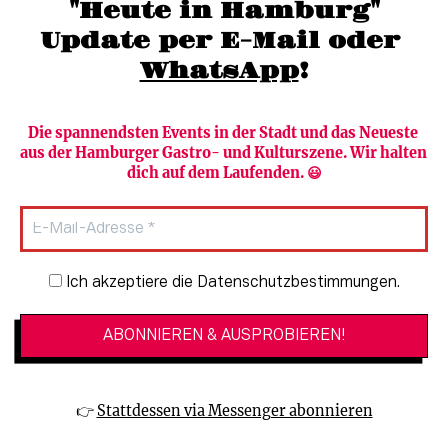
"Heute in Hamburg"
Update per E-Mail oder 
WhatsApp
!
Die spannendsten Events in der Stadt und das Neueste 
aus der Hamburger Gastro- und Kulturszene. Wir halten 
Newsletter abonnieren
Verlag
dich auf dem Laufenden. 😃
Heute in Hamburg
Team
HAMBURG PUR
Autorinnen & Autoren
Stadtleben
SZENE Shop & Abo
Newsletter-Anmeldung
Ich akzeptiere die Datenschutzbestimmungen.
Jobs bei der SZENE und dem Genuss-
Kultur
Guide
Essen + Trinken
Mediadaten & Kontakt
Verlosungen
Datenschutzeinstellungen
👉 
Stattdessen via Messenger abonnieren
🔗 Kinoprogramm
Datenschutzbestimmungen
🔗 Veranstaltungskalender