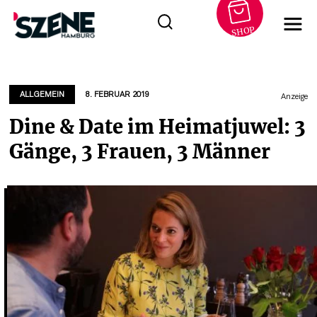
SHOP
Zum
Inhalt
springen
ALLGEMEIN
8. FEBRUAR 2019
Anzeige
Dine & Date im Heimatjuwel: 3
Gänge, 3 Frauen, 3 Männer