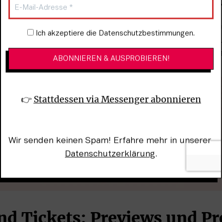
. Die Bühnenversion von „Tarzan“ hatte 2008 in Hambur
hließend von 2013 bis 2025 das Publikum in Stuttgart. 
 Musical zu einem echten Publikumsmagneten – rund fü
Newsletter-Anmeldung
Ich akzeptiere die Datenschutzbestimmungen.
uschauer haben die spektakuläre Show seit ihrer Urauf
arzan“ zurücl in Hamburg, im Stage Theater Neue Flor
👉 
Stattdessen via Messenger abonnieren
Wir senden keinen Spam! Erfahre mehr in unserer 
Datenschutzerklärung
.
d Tickets: Previews und Pr