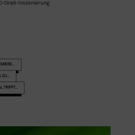
0-Grad-Inszenierung
MIERE...
ZU...
TRIFFT...