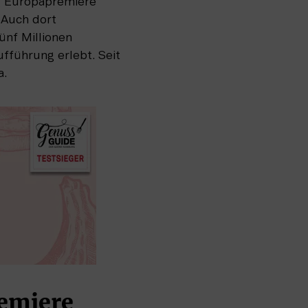
g Europapremiere 
Auch dort 
nf Millionen 
führung erlebt. Seit 
a.
emiere 