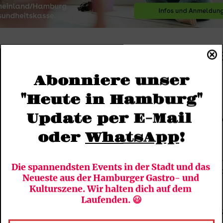
 Musical „Tarzan“: Allgeme
onen
Abonniere unser
"Heute in Hamburg"
an“ zählt zu den größten Erfolgen des Studios. Weniger
Update per E-Mail 
 gleichnamigen Roman von Edgar Rice Burroughs basier
 Ende der 1990er-Jahre brachte Disney die Geschichte a
oder 
WhatsApp
!
 Leinwand und eroberte damit weltweit die Herzen des 
ammt von dem Weltstar Phil Collins, der für seinen So
Die spannendsten Events in der Stadt und das 
Filmmusik ausgezeichnet wurde. Auch bei der Produkti
Neueste aus der Hamburger Gastro- und 
il Collins maßgeblich beteiligt.
Kulturszene. Wir halten dich auf dem 
Laufenden. 😃
ss die Geschichte auch auf der Musicalbühne seit fast 