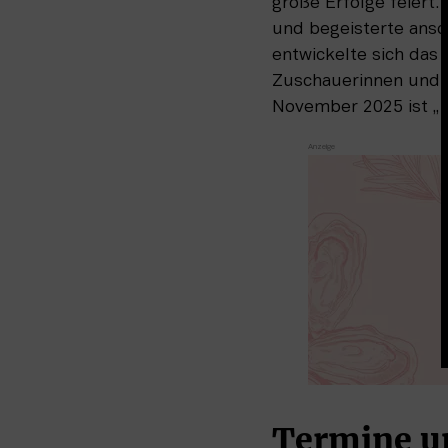
große Erfolge feiert
und begeisterte ansc
entwickelte sich das
Zuschauerinnen und Z
November 2025 ist „T
Termine un