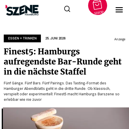
SHOP
Zum
Inhalt
springen
ESSEN + TRINKEN
25. JUNI 2026
Anzeige
Finest5: Hamburgs
aufregendste Bar-Runde geht
in die nächste Staffel
Fünf Gänge. Fünf Bars. Fünf Pairings. Das Tasting-Format des
Hamburger Abendblatts geht in die dritte Runde. Ob klassisch,
verspielt oder experimentell: Finest5 macht Hamburgs Barszene so
erlebbar wie nie zuvor