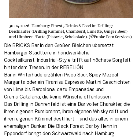
30.04.2026, Hamburg: Finest5 Drinks & Food im Drilling:
Deichläufer (Drilling Kümmel, Chambord, Limette, Ginger Beer)
und Himbeer-Tarte (Pistazie, Schokolade). (©Funke Foto Services)
Die BRICKS Bar in den Großen Bleichen übersetzt 
Hamburger Stadtteile in handwerkliche 
Cocktailkunst. Industrial-Style trifft auf höchste Sorgfalt 
hinter dem Tresen. In der REBELIÓN 
Bar in Winterhude erzählen Pisco Sour, Spicy Mezcal 
Margarita oder ein Tiramisu Espresso Martini Geschichten 
von Lima bis Barcelona, dazu Empanadas und 
Crema Catalana, die keine Wünsche offenlassen. 
Das Drilling in Bahrenfeld ist eine Bar voller Charakter, die 
ihren eigenen Rum brennt, ihren eigenen Whisky reift und 
ihren eigenen Kümmel destilliert – und das alles in einem 
ehemaligen Bunker. Die Black Forest Bar by Henn in 
Eppendorf bringt den Schwarzwald nach Hamburg: 