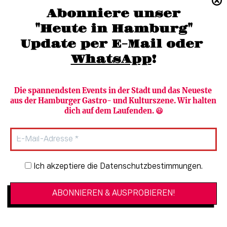
(040) 36 88 110 –0
Abonniere unser
moc.grubmah-enezs@ofni
"Heute in Hamburg"
Update per E-Mail oder 
WhatsApp
!
Die spannendsten Events in der Stadt und das Neueste 
aus der Hamburger Gastro- und Kulturszene. Wir halten 
Newsletter abonnieren
Verlag
dich auf dem Laufenden. 😃
Heute in Hamburg
Team
HAMBURG PUR
Autorinnen & Autoren
Stadtleben
SZENE Shop & Abo
Newsletter-Anmeldung
Ich akzeptiere die Datenschutzbestimmungen.
Jobs bei der SZENE und dem Genuss-
Kultur
Guide
Essen + Trinken
Mediadaten & Kontakt
Verlosungen
Datenschutzeinstellungen