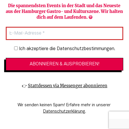
Die spannendsten Events in der Stadt und das Neueste 
aus der Hamburger Gastro- und Kulturszene. Wir halten 
Newsletter abonnieren
Verlag
dich auf dem Laufenden. 😃
Heute in Hamburg
Team
HAMBURG PUR
Autorinnen & Autoren
Stadtleben
SZENE Shop & Abo
Newsletter-Anmeldung
Ich akzeptiere die Datenschutzbestimmungen.
Jobs bei der SZENE und dem Genuss-
Kultur
Guide
Essen + Trinken
Mediadaten & Kontakt
Verlosungen
Datenschutzeinstellungen
👉 
Stattdessen via Messenger abonnieren
🔗 Kinoprogramm
Datenschutzbestimmungen
🔗 Veranstaltungskalender
Impressum
Wir senden keinen Spam! Erfahre mehr in unserer 
🔗 Genuss-Guide Hamburg
Barrierefreiheitserklärung
Datenschutzerklärung
.
© 2026 SZENE HAMBURG