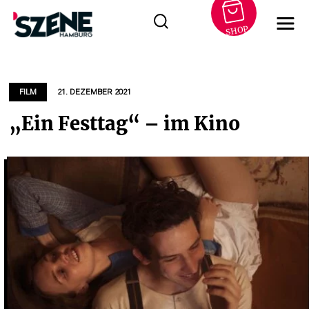
SHOP
Zum
Inhalt
springen
FILM
21. DEZEMBER 2021
„Ein Festtag“ – im Kino