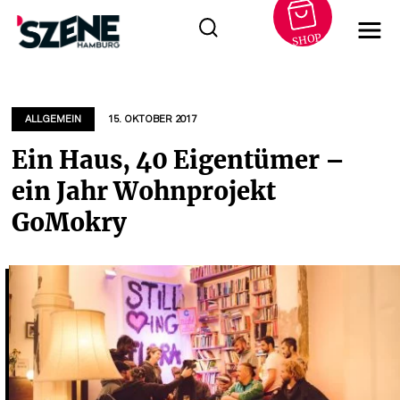
SHOP
Zum
Inhalt
springen
ALLGEMEIN
15. OKTOBER 2017
Ein Haus, 40 Eigentümer –
ein Jahr Wohnprojekt
GoMokry