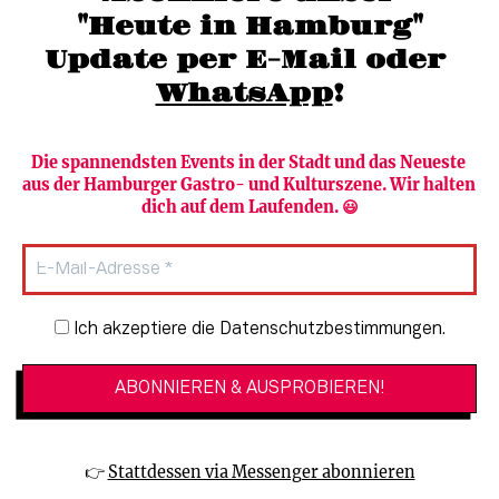
"Heute in Hamburg"
Update per E-Mail oder 
WhatsApp
!
Die spannendsten Events in der Stadt und das Neueste 
aus der Hamburger Gastro- und Kulturszene. Wir halten 
Newsletter abonnieren
Verlag
dich auf dem Laufenden. 😃
Heute in Hamburg
Team
HAMBURG PUR
Autorinnen & Autoren
Stadtleben
SZENE Shop & Abo
Newsletter-Anmeldung
Ich akzeptiere die Datenschutzbestimmungen.
Jobs bei der SZENE und dem Genuss-
Kultur
Guide
Essen + Trinken
Mediadaten & Kontakt
Verlosungen
Datenschutzeinstellungen
👉 
Stattdessen via Messenger abonnieren
🔗 Kinoprogramm
Datenschutzbestimmungen