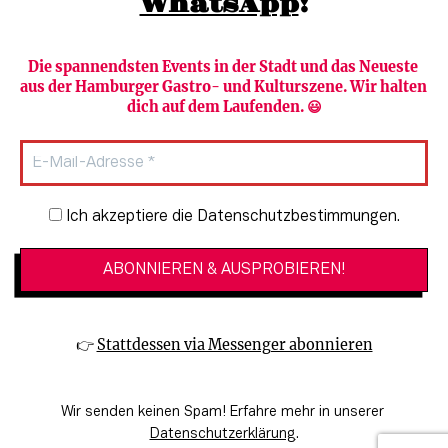
WhatsApp
!
Die spannendsten Events in der Stadt und das Neueste 
aus der Hamburger Gastro- und Kulturszene. Wir halten 
Newsletter abonnieren
Verlag
dich auf dem Laufenden. 😃
Heute in Hamburg
Team
HAMBURG PUR
Autorinnen & Autoren
Stadtleben
SZENE Shop & Abo
Newsletter-Anmeldung
Ich akzeptiere die Datenschutzbestimmungen.
Jobs bei der SZENE und dem Genuss-
Kultur
Guide
Essen + Trinken
Mediadaten & Kontakt
Verlosungen
Datenschutzeinstellungen
👉 
Stattdessen via Messenger abonnieren
🔗 Kinoprogramm
Datenschutzbestimmungen
🔗 Veranstaltungskalender
Impressum
Wir senden keinen Spam! Erfahre mehr in unserer 
🔗 Genuss-Guide Hamburg
Barrierefreiheitserklärung
Datenschutzerklärung
.