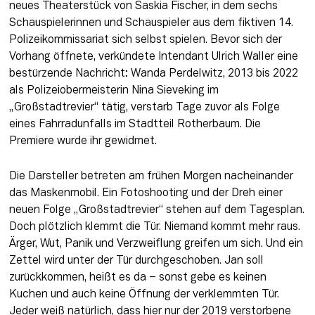
neues Theaterstück von Saskia Fischer, in dem sechs 
Schauspielerinnen und Schauspieler aus dem fiktiven 14. 
Polizeikommissariat sich selbst spielen. Bevor sich der 
Vorhang öffnete, verkündete Intendant Ulrich Waller eine 
bestürzende Nachricht: Wanda Perdelwitz, 2013 bis 2022 
als Polizeiobermeisterin Nina Sieveking im 
„Großstadtrevier“ tätig, verstarb Tage zuvor als Folge 
eines Fahrradunfalls im Stadtteil Rotherbaum. Die 
Premiere wurde ihr gewidmet. 
Die Darsteller betreten am frühen Morgen nacheinander 
das Maskenmobil. Ein Fotoshooting und der Dreh einer 
neuen Folge „Großstadtrevier“ stehen auf dem Tagesplan. 
Doch plötzlich klemmt die Tür. Niemand kommt mehr raus. 
Ärger, Wut, Panik und Verzweiflung greifen um sich. Und ein 
Zettel wird unter der Tür durchgeschoben. Jan soll 
zurückkommen, heißt es da – sonst gebe es keinen 
Kuchen und auch keine Öffnung der verklemmten Tür. 
Jeder weiß natürlich, dass hier nur der 2019 verstorbene 