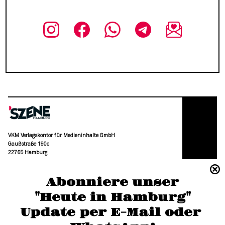
VKM Verlagskontor für Medieninhalte GmbH
Gaußstraße 190c
22765 Hamburg
(040) 36 88 110 –0
Abonniere unser
moc.grubmah-enezs@ofni
"Heute in Hamburg"
Update per E-Mail oder 