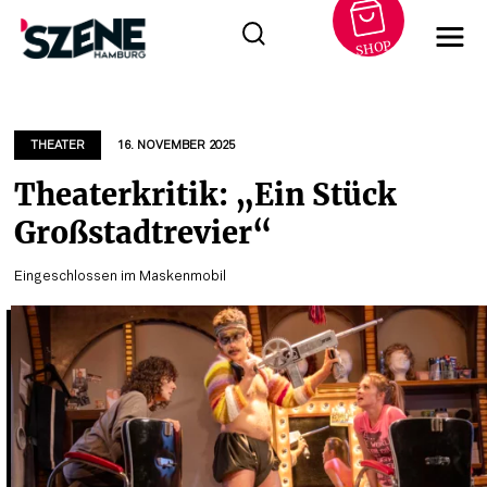
SHOP
Zum
Inhalt
springen
THEATER
16. NOVEMBER 2025
Theaterkritik: „Ein Stück
Großstadtrevier“
Eingeschlossen im Maskenmobil