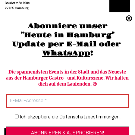
Gaußstraße 190c
22765 Hamburg
(040) 36 88 110 –0
Abonniere unser
moc.grubmah-enezs@ofni
"Heute in Hamburg"
Update per E-Mail oder 
WhatsApp
!
Die spannendsten Events in der Stadt und das Neueste 
aus der Hamburger Gastro- und Kulturszene. Wir halten 
Newsletter abonnieren
Verlag
dich auf dem Laufenden. 😃
Heute in Hamburg
Team
HAMBURG PUR
Autorinnen & Autoren
Stadtleben
SZENE Shop & Abo
Newsletter-Anmeldung
Ich akzeptiere die Datenschutzbestimmungen.
Jobs bei der SZENE und dem Genuss-
Kultur
Guide
Essen + Trinken