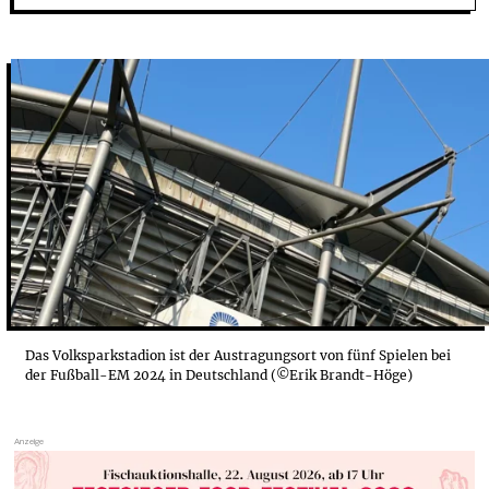
SILVIA, 36 & MARKUS, 38: BEI DER EM SC...
JANA, 35: „ES IST EIN FEST, WENN TSCHECHIE...
ALIM, 36: „TÜRKEN LEBEN IHRE EMOTIONEN AM ...
FERID, 45: FUSSBALL, KROATISCHE LIEDER...
Das Volksparkstadion ist der Austragungsort von fünf Spielen bei
der Fußball-EM 2024 in Deutschland (©Erik Brandt-Höge)