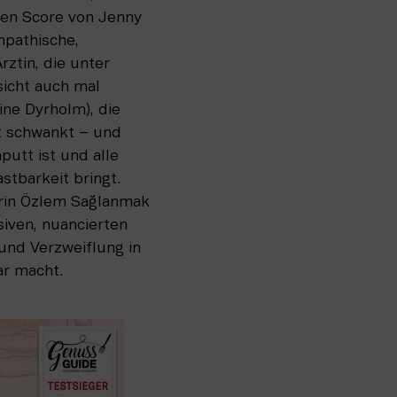
en Score von Jenny 
mpathische, 
ztin, die unter 
cht auch mal 
ine Dyrholm), die 
 schwankt – und 
utt ist und alle 
stbarkeit bringt. 
erin Özlem Sağlanmak 
iven, nuancierten 
und Verzweiflung in 
ar macht. 