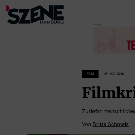
Zum
Inhalt
springen
FILM
28. MAI 2026
Filmkr
Zutiefst menschliche
Von
Britta Schmeis