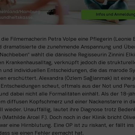
e die Filmemacherin Petra Volpe eine Pflegerin (Leonie 
d dramatisierte die zunehmende Anspannung und Über
Nachbeben“ wählt die dänische Regisseurin Zinnini Elki
en Krankenhausalltag, verknüpft jedoch die strukturel
n und individuellen Entscheidungen, die das marode Sy
n erschüttert. Alexandra (Özlem Sağlanmak) ist eine j
e Entscheidungen scheut, oftmals aus der Not und Pers
d dabei nicht alle Formalitäten einhält. Als der 18-jähr
em diffusen Kopfschmerz und einer Nackenstarre in die
ll wieder. Unauffällig, lautet ihre Diagnose trotz Beden
 (Mathilde Arcel F.). Doch noch in der Klinik bricht Oli
war eine Hirnblutung. Eine OP ist zu riskant, er fällt ins
dass sie einen Fehler gemacht hat.