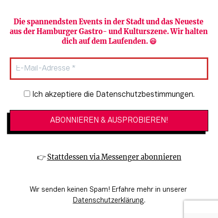
Die spannendsten Events in der Stadt und das Neueste 
aus der Hamburger Gastro- und Kulturszene. Wir halten 
Newsletter abonnieren
Verlag
dich auf dem Laufenden. 😃
Heute in Hamburg
Team
HAMBURG PUR
Autorinnen & Autoren
Stadtleben
SZENE Shop & Abo
Newsletter-Anmeldung
Ich akzeptiere die Datenschutzbestimmungen.
Jobs bei der SZENE und dem Genuss-
Kultur
Guide
Essen + Trinken
Mediadaten & Kontakt
Verlosungen
Datenschutzeinstellungen
👉 
Stattdessen via Messenger abonnieren
🔗 Kinoprogramm
Datenschutzbestimmungen
🔗 Veranstaltungskalender
Impressum
Wir senden keinen Spam! Erfahre mehr in unserer 
🔗 Genuss-Guide Hamburg
Barrierefreiheitserklärung
Datenschutzerklärung
.