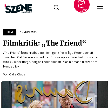
SHOP
Zum
Inhalt
springen
FILM
12. JUNI 2025
Filmkritik: „The Friend“
„The Friend“ beschreibt eine nicht ganz freiwillige Freundschaft
zwischen Cat Person Iris und der Dogge Apollo. Was holprig startet,
wird zu einer tiefgründigen Freundschaft. Klar, niemand trotzt dem
Hundeblick
Von
Calle Claus