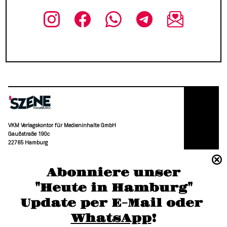
VKM Verlagskontor für Medieninhalte GmbH
Gaußstraße 190c
22765 Hamburg
(040) 36 88 110 –0
Abonniere unser
moc.grubmah-enezs@ofni
"Heute in Hamburg"
Update per E-Mail oder 
WhatsApp
!