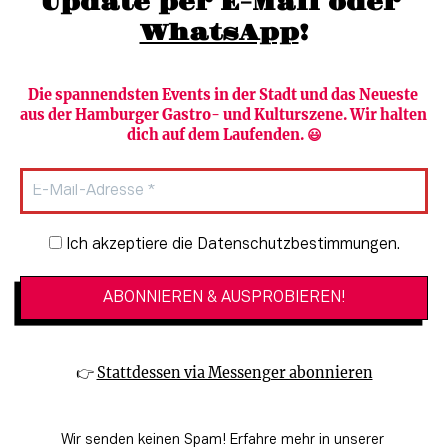
Update per E-Mail oder 
WhatsApp
!
Die spannendsten Events in der Stadt und das Neueste 
aus der Hamburger Gastro- und Kulturszene. Wir halten 
Newsletter abonnieren
Verlag
dich auf dem Laufenden. 😃
Heute in Hamburg
Team
HAMBURG PUR
Autorinnen & Autoren
Stadtleben
SZENE Shop & Abo
Newsletter-Anmeldung
Ich akzeptiere die Datenschutzbestimmungen.
Jobs bei der SZENE und dem Genuss-
Kultur
Guide
Essen + Trinken
Mediadaten & Kontakt
Verlosungen
Datenschutzeinstellungen
👉 
Stattdessen via Messenger abonnieren
🔗 Kinoprogramm
Datenschutzbestimmungen
🔗 Veranstaltungskalender
Impressum
Wir senden keinen Spam! Erfahre mehr in unserer 
🔗 Genuss-Guide Hamburg