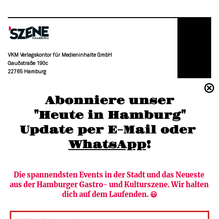
VKM Verlagskontor für Medieninhalte GmbH
Gaußstraße 190c
22765 Hamburg
(040) 36 88 110 –0
Abonniere unser
moc.grubmah-enezs@ofni
"Heute in Hamburg"
Update per E-Mail oder 
WhatsApp
!
Die spannendsten Events in der Stadt und das Neueste 
aus der Hamburger Gastro- und Kulturszene. Wir halten 
Newsletter abonnieren
Verlag
dich auf dem Laufenden. 😃
Heute in Hamburg
Team