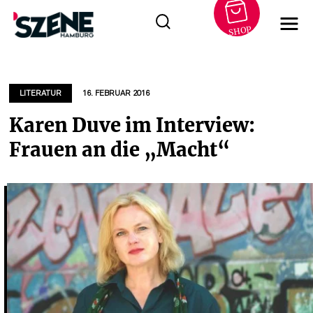
SHOP
Zum
Inhalt
springen
LITERATUR
16. FEBRUAR 2016
Karen Duve im Interview:
Frauen an die „Macht“