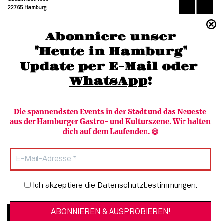
22765 Hamburg
(040) 36 88 110 –0
Abonniere unser
moc.grubmah-enezs@ofni
"Heute in Hamburg"
Update per E-Mail oder 
WhatsApp
!
Die spannendsten Events in der Stadt und das Neueste 
aus der Hamburger Gastro- und Kulturszene. Wir halten 
Newsletter abonnieren
Verlag
dich auf dem Laufenden. 😃
Heute in Hamburg
Team
HAMBURG PUR
Autorinnen & Autoren
Stadtleben
SZENE Shop & Abo
Newsletter-Anmeldung
Ich akzeptiere die Datenschutzbestimmungen.
Jobs bei der SZENE und dem Genuss-
Kultur
Guide
Essen + Trinken
Mediadaten & Kontakt