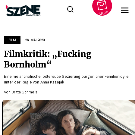
SHOP
Zum
Inhalt
springen
FILM
26. MAI 2023
Filmkritik: „Fucking
Bornholm“
Eine melancholische, bittersüße Sezierung bürgerlicher Familienidylle
unter der Regie von Anna Kazejak
Von
Britta Schmeis