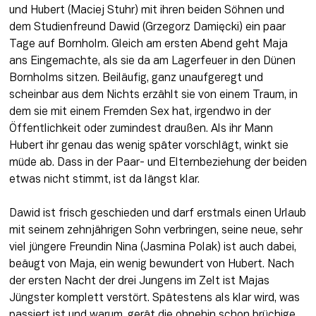
und Hubert (Maciej Stuhr) mit ihren beiden Söhnen und 
dem Studienfreund Dawid (Grzegorz Damięcki) ein paar 
Tage auf Bornholm. Gleich am ersten Abend geht Maja 
ans Eingemachte, als sie da am Lagerfeuer in den Dünen 
Bornholms sitzen. Beiläufig, ganz unaufgeregt und 
scheinbar aus dem Nichts erzählt sie von einem Traum, in 
dem sie mit einem Fremden Sex hat, irgendwo in der 
Öffentlichkeit oder zumindest draußen. Als ihr Mann 
Hubert ihr genau das wenig später vorschlägt, winkt sie 
müde ab. Dass in der Paar- und Elternbeziehung der beiden 
etwas nicht stimmt, ist da längst klar. 

Dawid ist frisch geschieden und darf erstmals einen Urlaub 
mit seinem zehnjährigen Sohn verbringen, seine neue, sehr 
viel jüngere Freundin Nina (Jasmina Polak) ist auch dabei, 
beäugt von Maja, ein wenig bewundert von Hubert. Nach 
der ersten Nacht der drei Jungens im Zelt ist Majas 
Jüngster komplett verstört. Spätestens als klar wird, was 
passiert ist und warum, gerät die ohnehin schon brüchige 