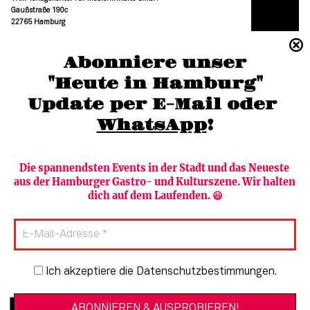
Gaußstraße 190c
22765 Hamburg
(040) 36 88 110 –0
Abonniere unser
moc.grubmah-enezs@ofni
"Heute in Hamburg"
Update per E-Mail oder 
WhatsApp
!
Die spannendsten Events in der Stadt und das Neueste 
aus der Hamburger Gastro- und Kulturszene. Wir halten 
Newsletter abonnieren
Verlag
dich auf dem Laufenden. 😃
Heute in Hamburg
Team
HAMBURG PUR
Autorinnen & Autoren
Stadtleben
SZENE Shop & Abo
Newsletter-Anmeldung
Ich akzeptiere die Datenschutzbestimmungen.
Jobs bei der SZENE und dem Genuss-
Kultur
Guide