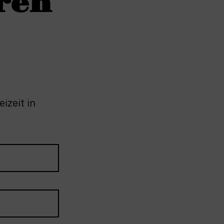
ren
izeit in