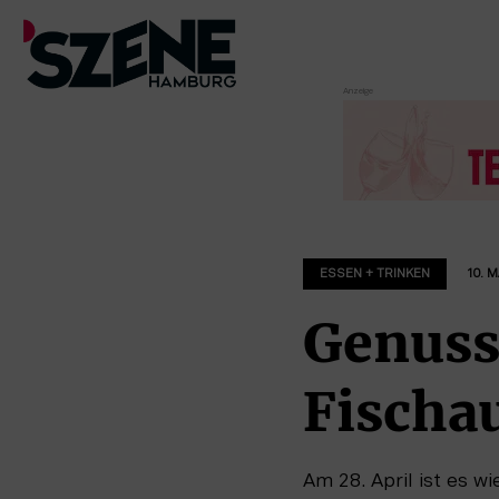
Zum
Inhalt
springen
ESSEN + TRINKEN
10. 
Genuss
Fischa
Am 28. April ist es 