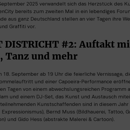
September 2025 verwandelt sich das Herzstück des Kun
enCity bereits zum zweiten Mal in ein lebendiges Forum
de aus ganz Deutschland stellen an vier Tagen ihre Wer
nd Graffiti vor.
 DISTRICHT #2: Auftakt mit
 Tanz und mehr
 18. September ab 19 Uhr die feierliche Vernissage, di
ommelauftritt und einer Capoeira-Performance eröffnet
llen Tagen von einem abwechslungsreichen Programm a
lam und einem DJ-Set, das Kunst und Austausch mitei
 teilnehmenden Kunstschaffenden sind in diesem Jahr 
pressionismus), Bernd Muss (Bildhauerei, Tattoo, Graf
ion) und Gido Hess (abstrakte Malerei & Cartoon).