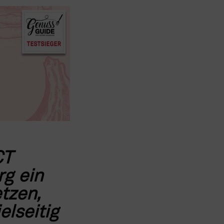
T 
g ein 
tzen, 
elseitig 