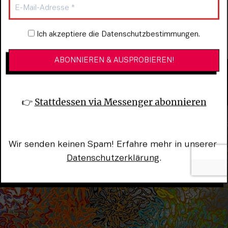
und lebendig macht
Newsletter-Anmeldung
Ich akzeptiere die Datenschutzbestimmungen.
Arian Sadeghi-Esfahlani
👉 
Stattdessen via Messenger abonnieren
Wir senden keinen Spam! Erfahre mehr in unserer 
Datenschutzerklärung
.