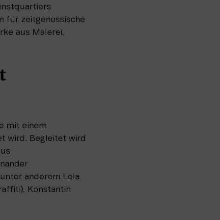
stquartiers 
 für zeitgenössische 
ke aus Malerei, 
 
e mit einem 
 wird. Begleitet wird 
us 
nander 
unter anderem Lola 
fiti), Konstantin 