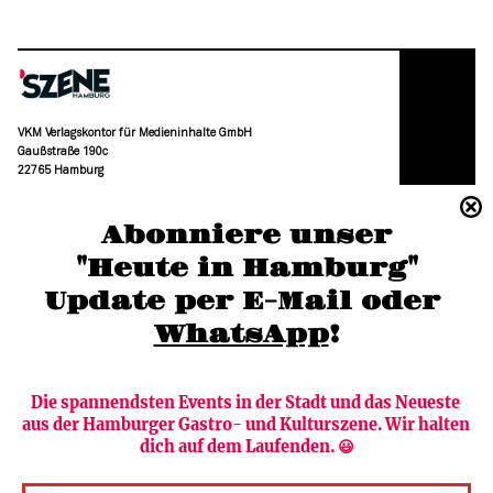
VKM Verlagskontor für Medieninhalte GmbH
Gaußstraße 190c
22765 Hamburg
(040) 36 88 110 –0
Abonniere unser
moc.grubmah-enezs@ofni
"Heute in Hamburg"
Update per E-Mail oder 
WhatsApp
!
Die spannendsten Events in der Stadt und das Neueste 
aus der Hamburger Gastro- und Kulturszene. Wir halten 
Newsletter abonnieren
Verlag
dich auf dem Laufenden. 😃
Heute in Hamburg
Team