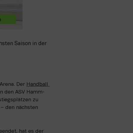
sten Saison in der 
Arena. Der 
Handball 
egen den ASV Hamm-
tiegsplätzen zu 
 – den nächsten 
endet, hat es der 