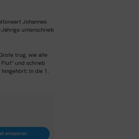
ltorwart Johannes 
-Jährige unterschrieb 
ote trug, wie alle 
Flut“ und schrieb 
ingehört: In die 1. 
alt entsperren