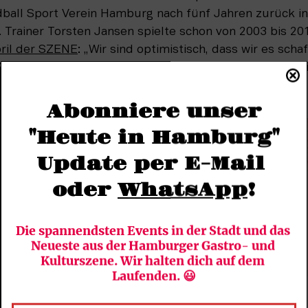
all Sport Verein Hamburg nach fünf Jahren zurück in
 Trainer Torsten Jansen spielte schon von 2003 bis 201
pril der SZENE
: „Wir sind optimistisch, dass wir es scha
Das ist jetzt vollbracht und Jansen wurde nach dem Spi
usgezeichnet.
Abonniere unser
"Heute in Hamburg"
Update per E-Mail 
oder 
WhatsApp
!
Die spannendsten Events in der Stadt und das 
Neueste aus der Hamburger Gastro- und 
Kulturszene. Wir halten dich auf dem 
Laufenden. 😃