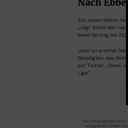
Nach Ebbe
Zur neuen Saison hat
„Jogi“ Bitter den näc
einen Vertrag bis 202
Jetzt ist erstmal fei
Beteiligten, das Shir
auf Twitter: „Diese J
Liga!“
Sie sehen gerade einen P
zuzugreifen, klicken Sie