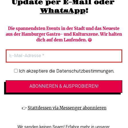
Update per E-Mail oder 
WhatsApp
!
Die spannendsten Events in der Stadt und das Neueste 
aus der Hamburger Gastro- und Kulturszene. Wir halten 
Newsletter abonnieren
Verlag
dich auf dem Laufenden. 😃
Heute in Hamburg
Team
HAMBURG PUR
Autorinnen & Autoren
Stadtleben
SZENE Shop & Abo
Newsletter-Anmeldung
Ich akzeptiere die Datenschutzbestimmungen.
Jobs bei der SZENE und dem Genuss-
Kultur
Guide
Essen + Trinken
Mediadaten & Kontakt
Verlosungen
Datenschutzeinstellungen
👉 
Stattdessen via Messenger abonnieren
🔗 Kinoprogramm
Datenschutzbestimmungen
🔗 Veranstaltungskalender
Impressum
Wir senden keinen Spam! Erfahre mehr in unserer 