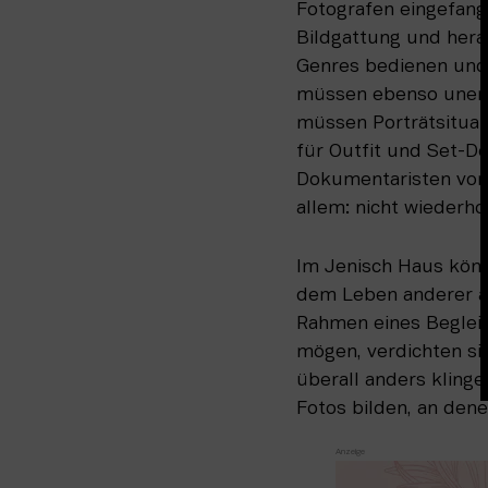
Fotografen eingefang
Bildgattung und hera
Genres bedienen und 
müssen ebenso unentd
müssen Porträtsituat
für Outfit und Set-De
Dokumentaristen von 
allem: nicht wiederho
Im Jenisch Haus könn
dem Leben anderer an
Rahmen eines Begleitp
mögen, verdichten sie
überall anders kling
Fotos bilden, an dene