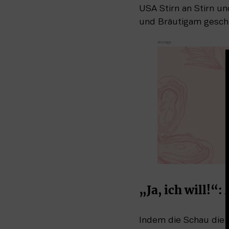
USA Stirn an Stirn un
und Bräutigam gesch
„Ja, ich will!“
Indem die Schau die v