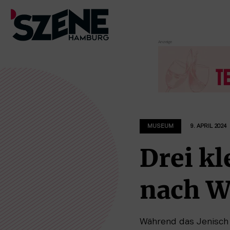
Zum
Inhalt
springen
MUSEUM
9. APRIL 2024
Drei kl
nach W
Während das Jenisch h