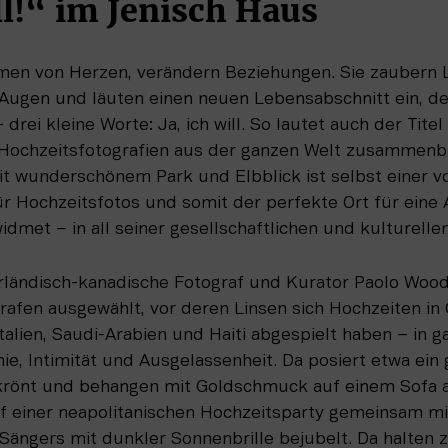
ll!“ im Jenisch Haus
en von Herzen, verändern Beziehungen. Sie zaubern Lä
 Augen und läuten einen neuen Lebensabschnitt ein, der
drei kleine Worte: Ja, ich will. So lautet auch der Titel
 Hochzeitsfotografien aus der ganzen Welt zusammenbri
mit wunderschönem Park und Elbblick ist selbst einer 
r Hochzeitsfotos und somit der perfekte Ort für eine Au
dmet – in all seiner gesellschaftlichen und kulturellen
erländisch-kanadische Fotograf und Kurator Paolo Woods
afen ausgewählt, vor deren Linsen sich Hochzeiten in G
Italien, Saudi-Arabien und Haiti abgespielt haben – in g
e, Intimität und Ausgelassenheit. Da posiert etwa ein
ekrönt und behangen mit Goldschmuck auf einem Sofa 
f einer neapolitanischen Hochzeitsparty gemeinsam mit
Sängers mit dunkler Sonnenbrille bejubelt. Da halten z