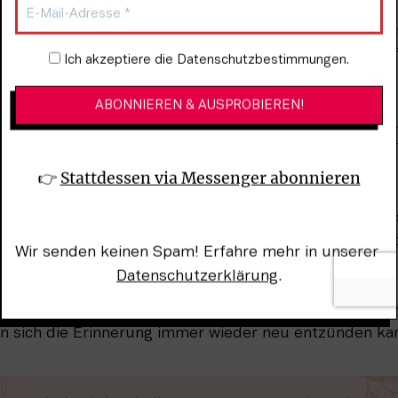
en haben – fokussiert sie auch die Hochzeitsfotografie
usforderndes Berufsfeld. Meist müssen die Fotografen
dementsprechend innerhalb der Hochzeitsgesellschaft 
Newsletter-Anmeldung
Ich akzeptiere die Datenschutzbestimmungen.
eckt bleiben und doch nah dran sein wie in der Report
ionen meistern, Ausdruck und Pose im Griff und besten
sign haben wie in der Modefotografie – und das alles 
einem Event zu sein, das für die Auftraggeber hoch emo
lbar.
👉 
Stattdessen via Messenger abonnieren
en die Besucher nun aber nicht nur die Bilder des sch
sehen, sondern auch die eigenen Hochzeitsalben mitbr
Wir senden keinen Spam! Erfahre mehr in unserer 
rojektes zeigen. So unterschiedlich Hochzeiten also gl
Datenschutzerklärung
.
 sich alle doch wieder auf die eingangs erwähnten drei 
en, doch stets das gleiche meinen und den Ausgangspu
n sich die Erinnerung immer wieder neu entzünden kann: