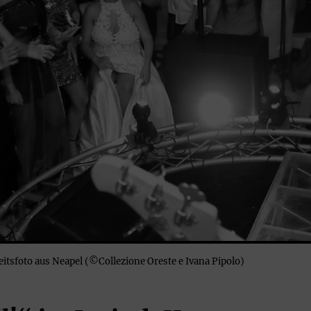
itsfoto aus Neapel (©Collezione Oreste e Ivana Pipolo)