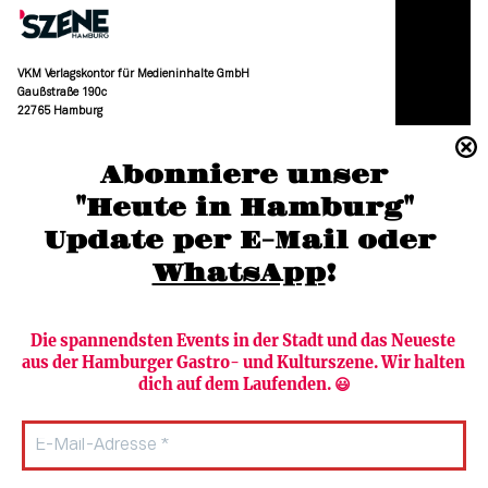
VKM Verlagskontor für Medieninhalte GmbH
Gaußstraße 190c
22765 Hamburg
(040) 36 88 110 –0
Abonniere unser
moc.grubmah-enezs@ofni
"Heute in Hamburg"
Update per E-Mail oder 
WhatsApp
!
Die spannendsten Events in der Stadt und das Neueste 
aus der Hamburger Gastro- und Kulturszene. Wir halten 
Newsletter abonnieren
Verlag
dich auf dem Laufenden. 😃
Heute in Hamburg
Team
HAMBURG PUR
Autorinnen & Autoren
Stadtleben