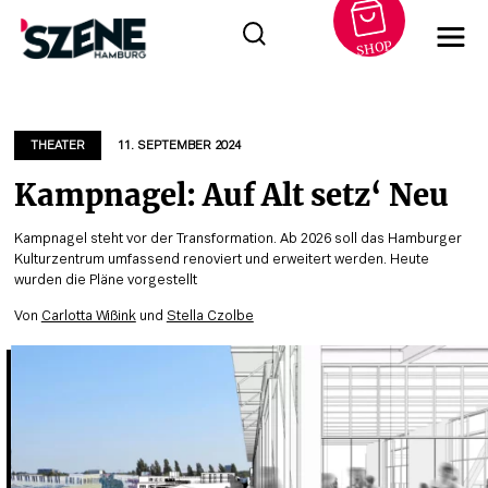
SHOP
Zum
Inhalt
springen
THEATER
11. SEPTEMBER 2024
Kampnagel: Auf Alt setz‘ Neu
Kampnagel steht vor der Transformation. Ab 2026 soll das Hamburger
Kulturzentrum umfassend renoviert und erweitert werden. Heute
wurden die Pläne vorgestellt
Von
Carlotta Wißink
und
Stella Czolbe