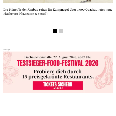
St
S
Die Pläne für den Umbau sehen für Kampnagel über 7.000 Quadratmeter neue
K
Fläche vor (©Lacaton & Vassal)
)
B