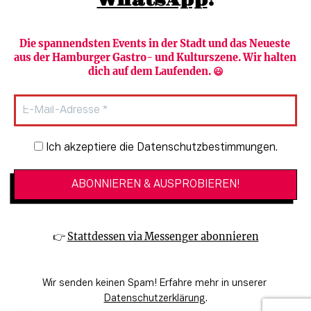
WhatsApp
!
Die spannendsten Events in der Stadt und das Neueste 
aus der Hamburger Gastro- und Kulturszene. Wir halten 
Newsletter abonnieren
Verlag
dich auf dem Laufenden. 😃
Heute in Hamburg
Team
HAMBURG PUR
Autorinnen & Autoren
Stadtleben
SZENE Shop & Abo
Newsletter-Anmeldung
Ich akzeptiere die Datenschutzbestimmungen.
Jobs bei der SZENE und dem Genuss-
Kultur
Guide
Essen + Trinken
Mediadaten & Kontakt
Verlosungen
Datenschutzeinstellungen
👉 
Stattdessen via Messenger abonnieren
🔗 Kinoprogramm
Datenschutzbestimmungen
🔗 Veranstaltungskalender
Impressum
Wir senden keinen Spam! Erfahre mehr in unserer 
🔗 Genuss-Guide Hamburg
Barrierefreiheitserklärung
Datenschutzerklärung
.