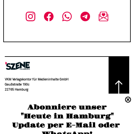
VKM Verlagskontor für Medieninhalte GmbH
Gaußstraße 190c
22765 Hamburg
(040) 36 88 110 –0
Abonniere unser
moc.grubmah-enezs@ofni
"Heute in Hamburg"
Update per E-Mail oder 