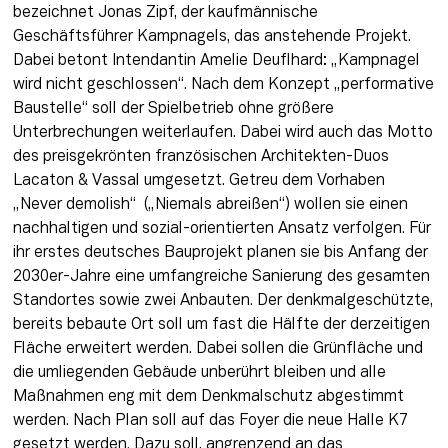
bezeichnet Jonas Zipf, der kaufmännische 
Geschäftsführer Kampnagels, das anstehende Projekt. 
Dabei betont Intendantin Amelie Deuflhard: „Kampnagel 
wird nicht geschlossen“. Nach dem Konzept „performative 
Baustelle“ soll der Spielbetrieb ohne größere 
Unterbrechungen weiterlaufen. Dabei wird auch das Motto 
des preisgekrönten französischen Architekten-Duos 
Lacaton & Vassal umgesetzt. Getreu dem Vorhaben 
„Never demolish“  („Niemals abreißen“) wollen sie einen 
nachhaltigen und sozial-orientierten Ansatz verfolgen. Für 
ihr erstes deutsches Bauprojekt planen sie bis Anfang der 
2030er-Jahre eine umfangreiche Sanierung des gesamten 
Standortes sowie zwei Anbauten. Der denkmalgeschützte, 
bereits bebaute Ort soll um fast die Hälfte der derzeitigen 
Fläche erweitert werden. Dabei sollen die Grünfläche und 
die umliegenden Gebäude unberührt bleiben und alle 
Maßnahmen eng mit dem Denkmalschutz abgestimmt 
werden. Nach Plan soll auf das Foyer die neue Halle K7 
gesetzt werden. Dazu soll, angrenzend an das 