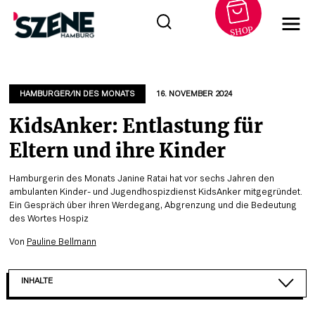
SHOP
Zum
Inhalt
springen
HAMBURGER/IN DES MONATS
16. NOVEMBER 2024
KidsAnker: Entlastung für
Eltern und ihre Kinder
Hamburgerin des Monats Janine Ratai hat vor sechs Jahren den
ambulanten Kinder- und Jugendhospizdienst KidsAnker mitgegründet.
Ein Gespräch über ihren Werdegang, Abgrenzung und die Bedeutung
des Wortes Hospiz
Von
Pauline Bellmann
INHALTE
EHRENAMT ALS GRUNDPFEILER IN DER FAMILIENB...