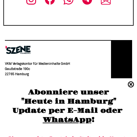
VKM Verlagskontor für Medieninhalte GmbH
Gaußstraße 190c
22765 Hamburg
(040) 36 88 110 –0
Abonniere unser
moc.grubmah-enezs@ofni
"Heute in Hamburg"
Update per E-Mail oder 
WhatsApp
!