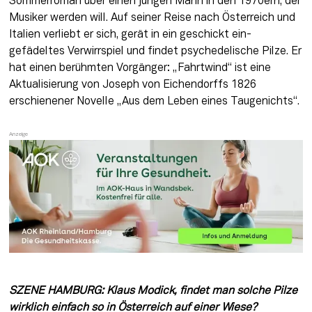
Sommer­roman über einen jungen Mann in den 1970ern, der 
Musiker werden will. Auf seiner Reise nach Österreich und 
Italien verliebt er sich, gerät in ein geschickt ein­ 
gefädeltes Verwirrspiel und findet psyche­delische Pilze. Er 
hat einen berühmten Vorgänger: „Fahrtwind“ ist eine 
Aktuali­sierung von Joseph von Eichendorffs 1826 
erschienener Novelle „Aus dem Leben eines Taugenichts“.
SZENE HAMBURG: Klaus Modick, findet man solche Pilze 
wirklich einfach so in Österreich auf einer Wiese?