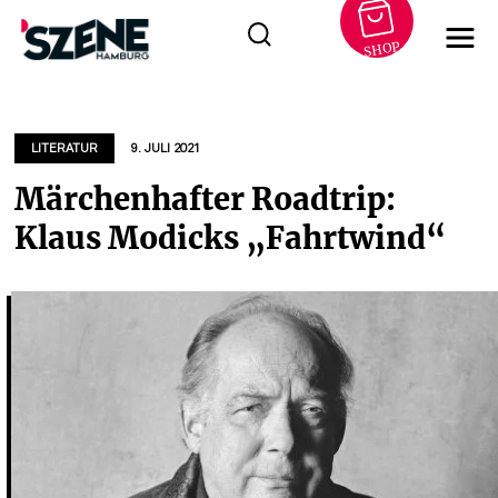
SHOP
Zum
Inhalt
springen
LITERATUR
9. JULI 2021
Märchenhafter Roadtrip:
Klaus Modicks „Fahrtwind“