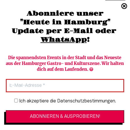
(040) 36 88 110 –0
Abonniere unser
moc.grubmah-enezs@ofni
"Heute in Hamburg"
Update per E-Mail oder 
WhatsApp
!
Die spannendsten Events in der Stadt und das Neueste 
aus der Hamburger Gastro- und Kulturszene. Wir halten 
Newsletter abonnieren
Verlag
dich auf dem Laufenden. 😃
Heute in Hamburg
Team
HAMBURG PUR
Autorinnen & Autoren
Stadtleben
SZENE Shop & Abo
Newsletter-Anmeldung
Ich akzeptiere die Datenschutzbestimmungen.
Jobs bei der SZENE und dem Genuss-
Kultur
Guide
Essen + Trinken
Mediadaten & Kontakt
Verlosungen