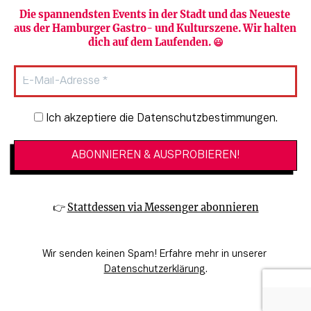
Die spannendsten Events in der Stadt und das Neueste 
aus der Hamburger Gastro- und Kulturszene. Wir halten 
Newsletter abonnieren
Verlag
dich auf dem Laufenden. 😃
Heute in Hamburg
Team
HAMBURG PUR
Autorinnen & Autoren
Stadtleben
SZENE Shop & Abo
Newsletter-Anmeldung
Ich akzeptiere die Datenschutzbestimmungen.
Jobs bei der SZENE und dem Genuss-
Kultur
Guide
Essen + Trinken
Mediadaten & Kontakt
Verlosungen
Datenschutzeinstellungen
👉 
Stattdessen via Messenger abonnieren
🔗 Kinoprogramm
Datenschutzbestimmungen
🔗 Veranstaltungskalender
Impressum
Wir senden keinen Spam! Erfahre mehr in unserer 
🔗 Genuss-Guide Hamburg
Barrierefreiheitserklärung
Datenschutzerklärung
.
© 2026 SZENE HAMBURG