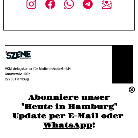
VKM Verlagskontor für Medieninhalte GmbH
Gaußstraße 190c
22765 Hamburg
(040) 36 88 110 –0
Abonniere unser
moc.grubmah-enezs@ofni
"Heute in Hamburg"
Update per E-Mail oder 
WhatsApp
!