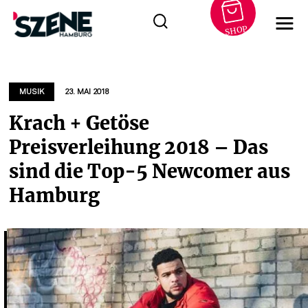
SHOP
Zum
Inhalt
springen
MUSIK
23. MAI 2018
Krach + Getöse
Preisverleihung 2018 – Das
sind die Top-5 Newcomer aus
Hamburg