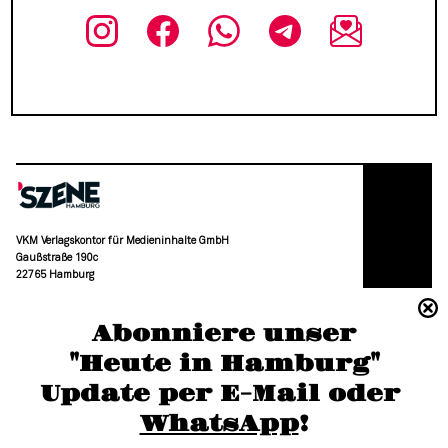
VKM Verlagskontor für Medieninhalte GmbH
Gaußstraße 190c
22765 Hamburg
(040) 36 88 110 –0
Abonniere unser
moc.grubmah-enezs@ofni
"Heute in Hamburg"
Update per E-Mail oder 
WhatsApp
!