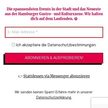
Die spannendsten Events in der Stadt und das Neueste 
aus der Hamburger Gastro- und Kulturszene. Wir halten 
Newsletter abonnieren
Verlag
dich auf dem Laufenden. 😃
Heute in Hamburg
Team
HAMBURG PUR
Autorinnen & Autoren
Stadtleben
SZENE Shop & Abo
Newsletter-Anmeldung
Ich akzeptiere die Datenschutzbestimmungen.
Jobs bei der SZENE und dem Genuss-
Kultur
Guide
Essen + Trinken
Mediadaten & Kontakt
Verlosungen
Datenschutzeinstellungen
👉 
Stattdessen via Messenger abonnieren
🔗 Kinoprogramm
Datenschutzbestimmungen
🔗 Veranstaltungskalender
Impressum
Wir senden keinen Spam! Erfahre mehr in unserer 
🔗 Genuss-Guide Hamburg
Barrierefreiheitserklärung
Datenschutzerklärung
.