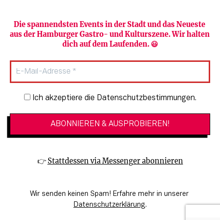
Die spannendsten Events in der Stadt und das Neueste 
aus der Hamburger Gastro- und Kulturszene. Wir halten 
Newsletter abonnieren
Verlag
dich auf dem Laufenden. 😃
Heute in Hamburg
Team
HAMBURG PUR
Autorinnen & Autoren
Stadtleben
SZENE Shop & Abo
Newsletter-Anmeldung
Ich akzeptiere die Datenschutzbestimmungen.
Jobs bei der SZENE und dem Genuss-
Kultur
Guide
Essen + Trinken
Mediadaten & Kontakt
Verlosungen
Datenschutzeinstellungen
👉 
Stattdessen via Messenger abonnieren
🔗 Kinoprogramm
Datenschutzbestimmungen
🔗 Veranstaltungskalender
Impressum
Wir senden keinen Spam! Erfahre mehr in unserer 
🔗 Genuss-Guide Hamburg
Barrierefreiheitserklärung
Datenschutzerklärung
.