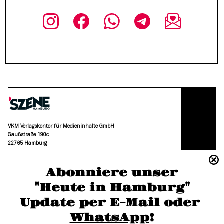
VKM Verlagskontor für Medieninhalte GmbH
Gaußstraße 190c
22765 Hamburg
(040) 36 88 110 –0
Abonniere unser
moc.grubmah-enezs@ofni
"Heute in Hamburg"
Update per E-Mail oder 
WhatsApp
!