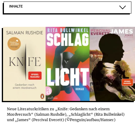
INHALTE
KNIFE: GEDANKEN NACH EINEM MORDVERSUCH VON...
SCHLAGLICHT: DIE JUNGEN SEELEN DER TEENAGER
JAMES: „DIE ABENTEUER DES HUCKLEBERRY...
Neue Literaturkritiken zu „Knife: Gedanken nach einem
Mordversuch“ (Salman Rushdie), „Schlaglicht“ (Rita Bullwinkel)
und „James“ (Percival Everett) (©Penguin/aufbau/Hanser)