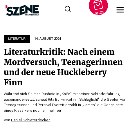
SHOP
Zum
Inhalt
springen
LITERATUR
14. AUGUST 2024
Literaturkritik: Nach einem
Mordversuch, Teenagerinnen
und der neue Huckleberry
Finn
Während sich Salman Rushdie in „Knife“ mit seiner Nahtoderfahrung
auseinandersetzt, schaut Rita Bullwinkel in „Schlaglicht“ die Seelen von
Teenagerinnen und Percival Everett erzählt in „James“ die Geschichte
eines Klassikers noch einmal neu
Von
Daniel Schieferdecker