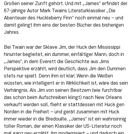
Großen seiner Zunft gehört. Und mit „James“ erfindet der 
67-jährige Autor Mark Twains Literaturklassiker „Die 
Abenteuer des Huckleberry Finn“ noch einmal neu – und 
damit gelingt ihm eins der besten Bücher des bisherigen 
Jahres. 
Bei Twain war der Sklave Jim, der Huck den Mississippi 
hinunter begleitet, ein dummer, einfältiger Mann, doch in 
„James“, in dem Everett die Geschichte aus Jims 
Perspektive erzählt, wird deutlich, dass Jim den Dummen 
stets nur spielt. Denn ihm ist klar: Wenn die Weißen 
wüssten, wie intelligent er in Wirklichkeit ist, wäre das sein 
Verhängnis. Als Jim von seinen Besitzern (wie furchtbar 
das schon beim Aufschreiben klingt) nach New Orleans 
verkauft werden soll, flieht er stattdessen mit Huck gen 
Norden in die Freiheit – und gerät zusammen mit Huck 
immer wieder in die Bredouille. „James“ ist ein wahnsinnig 
toller Roman, der einen Klassiker der US-Literatur noch 
mal ganz neu erzählt, ihn modernisiert – und dadurch ein 