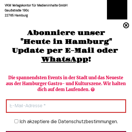
VKM Verlagskontor für Medieninhalte GmbH
Gaußstraße 190c
22765 Hamburg
(040) 36 88 110 –0
Abonniere unser
moc.grubmah-enezs@ofni
"Heute in Hamburg"
Update per E-Mail oder 
WhatsApp
!
Die spannendsten Events in der Stadt und das Neueste 
aus der Hamburger Gastro- und Kulturszene. Wir halten 
Newsletter abonnieren
Verlag
dich auf dem Laufenden. 😃
Heute in Hamburg
Team
HAMBURG PUR
Autorinnen & Autoren
Stadtleben
SZENE Shop & Abo
Newsletter-Anmeldung
Ich akzeptiere die Datenschutzbestimmungen.
Jobs bei der SZENE und dem Genuss-
Kultur
Guide