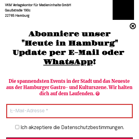
VKM Verlagskontor für Medieninhalte GmbH
Gaußstraße 190c
22765 Hamburg
(040) 36 88 110 –0
Abonniere unser
moc.grubmah-enezs@ofni
"Heute in Hamburg"
Update per E-Mail oder 
WhatsApp
!
Die spannendsten Events in der Stadt und das Neueste 
aus der Hamburger Gastro- und Kulturszene. Wir halten 
Newsletter abonnieren
Verlag
dich auf dem Laufenden. 😃
Heute in Hamburg
Team
HAMBURG PUR
Autorinnen & Autoren
Stadtleben
SZENE Shop & Abo
Newsletter-Anmeldung
Ich akzeptiere die Datenschutzbestimmungen.
Jobs bei der SZENE und dem Genuss-
Kultur
Guide