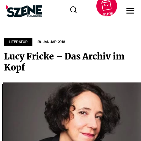
SHOP
Zum
Inhalt
springen
LITERATUR
28. JANUAR 2018
Lucy Fricke – Das Archiv im
Kopf