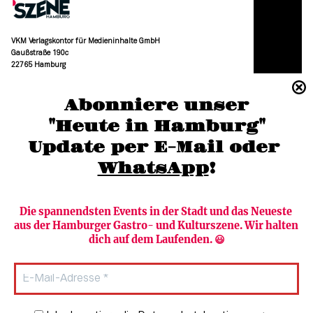
VKM Verlagskontor für Medieninhalte GmbH
Gaußstraße 190c
22765 Hamburg
(040) 36 88 110 –0
Abonniere unser
moc.grubmah-enezs@ofni
"Heute in Hamburg"
Update per E-Mail oder 
WhatsApp
!
Die spannendsten Events in der Stadt und das Neueste 
aus der Hamburger Gastro- und Kulturszene. Wir halten 
Newsletter abonnieren
Verlag
dich auf dem Laufenden. 😃
Heute in Hamburg
Team
HAMBURG PUR
Autorinnen & Autoren
Stadtleben
SZENE Shop & Abo