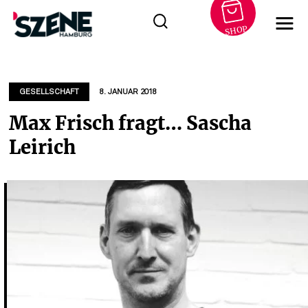
SHOP
Zum
Inhalt
springen
GESELLSCHAFT
8. JANUAR 2018
Max Frisch fragt… Sascha
Leirich