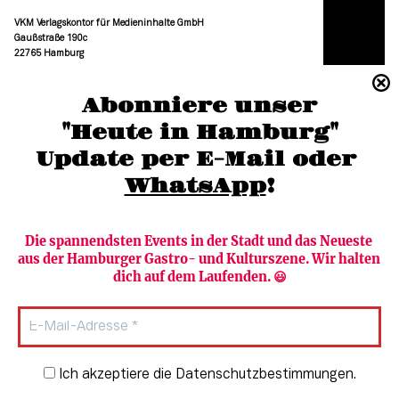
VKM Verlagskontor für Medieninhalte GmbH
Gaußstraße 190c
22765 Hamburg
(040) 36 88 110 –0
Abonniere unser
moc.grubmah-enezs@ofni
"Heute in Hamburg"
Update per E-Mail oder 
WhatsApp
!
Die spannendsten Events in der Stadt und das Neueste 
aus der Hamburger Gastro- und Kulturszene. Wir halten 
Newsletter abonnieren
Verlag
dich auf dem Laufenden. 😃
Heute in Hamburg
Team
HAMBURG PUR
Autorinnen & Autoren
Stadtleben
SZENE Shop & Abo
Newsletter-Anmeldung
Ich akzeptiere die Datenschutzbestimmungen.
Jobs bei der SZENE und dem Genuss-
Kultur