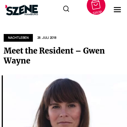
SHOP
Zum
Inhalt
springen
NACHTLEBEN
28. JULI 2018
Meet the Resident – Gwen
Wayne