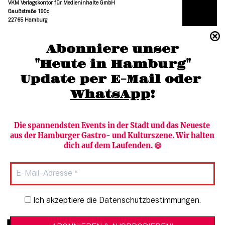
VKM Verlagskontor für Medieninhalte GmbH
Gaußstraße 190c
22765 Hamburg
(040) 36 88 110 –0
Abonniere unser
moc.grubmah-enezs@ofni
"Heute in Hamburg"
Update per E-Mail oder 
WhatsApp
!
Die spannendsten Events in der Stadt und das Neueste 
aus der Hamburger Gastro- und Kulturszene. Wir halten 
Newsletter abonnieren
Verlag
dich auf dem Laufenden. 😃
Heute in Hamburg
Team
HAMBURG PUR
Autorinnen & Autoren
Stadtleben
SZENE Shop & Abo
Newsletter-Anmeldung
Ich akzeptiere die Datenschutzbestimmungen.
Jobs bei der SZENE und dem Genuss-
Kultur
Guide