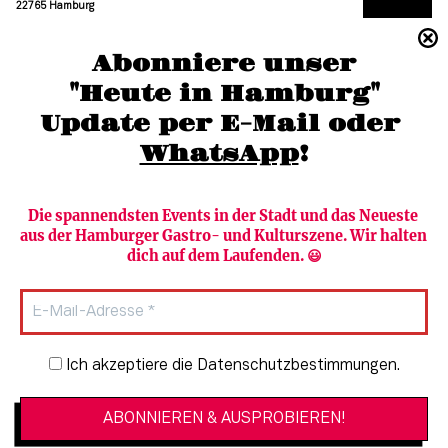
22765 Hamburg
(040) 36 88 110 –0
Abonniere unser
moc.grubmah-enezs@ofni
"Heute in Hamburg"
Update per E-Mail oder 
WhatsApp
!
Die spannendsten Events in der Stadt und das Neueste 
aus der Hamburger Gastro- und Kulturszene. Wir halten 
Newsletter abonnieren
Verlag
dich auf dem Laufenden. 😃
Heute in Hamburg
Team
HAMBURG PUR
Autorinnen & Autoren
Stadtleben
SZENE Shop & Abo
Newsletter-Anmeldung
Ich akzeptiere die Datenschutzbestimmungen.
Jobs bei der SZENE und dem Genuss-
Kultur
Guide
Essen + Trinken
Mediadaten & Kontakt