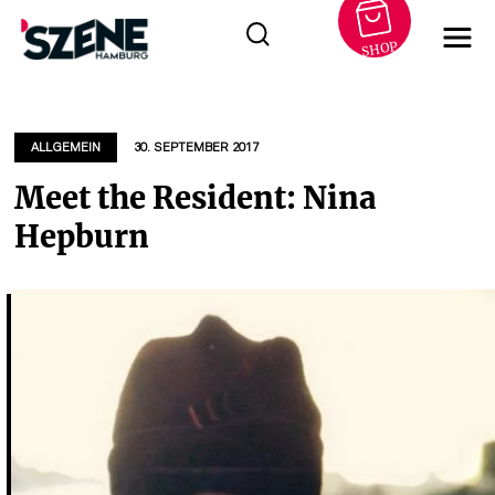
SHOP
Zum
Inhalt
springen
ALLGEMEIN
30. SEPTEMBER 2017
Meet the Resident: Nina
Hepburn