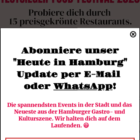
Abonniere unser
"Heute in Hamburg"
e Schanze
Update per E-Mail 
alte Schnauze steht für das beste hausgemachte Eis und
oder 
WhatsApp
!
ert: Betrieben wird das Eiscafé von einer Rissener Fami
Syrien, der vor dem Krieg in Aleppo drei Cafés besaß. 
Die spannendsten Events in der Stadt und das 
schnecken, belgische Waffeln
Neueste aus der Hamburger Gastro- und 
Kulturszene. Wir halten dich auf dem 
tränk wohin: 
Mit Freunden und einem „Sixpack“ nach Wi
Laufenden. 😃
die Elbe schauen. Nicht so überlaufen wie an der Stra