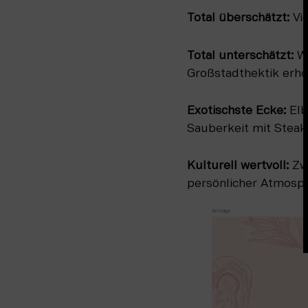
Total überschätzt: 
Vi
Total unterschätzt: 
Wi
Großstadthektik erho
Exotischste Ecke: 
Elb
Sauberkeit mit Steak
Kulturell wertvoll: 
Zw
persönlicher Atmosp