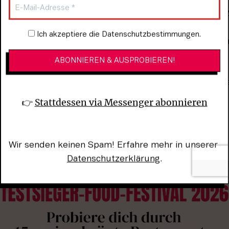
er Apotheken, drei Bäckereien und zwei Drogerien auf
Newsletter-Anmeldung
Ich akzeptiere die Datenschutzbestimmungen.
e schnell man in der City ist und wie sehr man sich hier
len kann
ecamp (siehe Foto) – eine Hippie-Oase inmitten von B
s vom offenen Grill
👉 
Stattdessen via Messenger abonnieren
ei kleine Buchläden, in denen man noch zeitintensiv ber
häre stöbern kann
Wir senden keinen Spam! Erfahre mehr in unserer 
Datenschutzerklärung
.