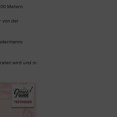
 200 Metern
 von der 
iedermanns 
aten wird und in 