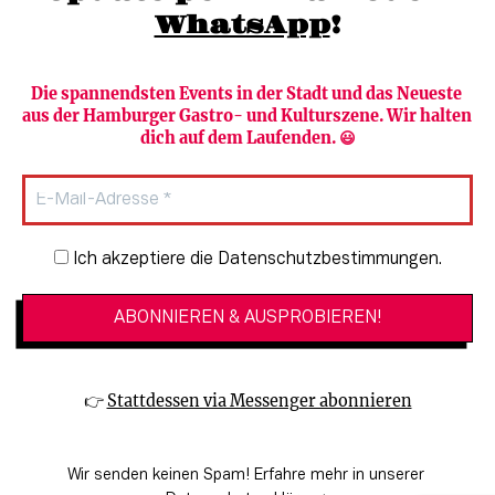
WhatsApp
!
Die spannendsten Events in der Stadt und das Neueste 
aus der Hamburger Gastro- und Kulturszene. Wir halten 
Newsletter abonnieren
Verlag
dich auf dem Laufenden. 😃
Heute in Hamburg
Team
HAMBURG PUR
Autorinnen & Autoren
Stadtleben
SZENE Shop & Abo
Newsletter-Anmeldung
Ich akzeptiere die Datenschutzbestimmungen.
Jobs bei der SZENE und dem Genuss-
Kultur
Guide
Essen + Trinken
Mediadaten & Kontakt
Verlosungen
Datenschutzeinstellungen
👉 
Stattdessen via Messenger abonnieren
🔗 Kinoprogramm
Datenschutzbestimmungen
🔗 Veranstaltungskalender
Impressum
Wir senden keinen Spam! Erfahre mehr in unserer 
🔗 Genuss-Guide Hamburg
Barrierefreiheitserklärung