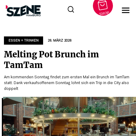
SHOP
Zum
Inhalt
springen
ESSEN + TRINKEN
26. MÄRZ 2026
Melting Pot Brunch im
TamTam
Am kommenden Sonntag findet zum ersten Mal ein Brunch im TamTam
statt. Dank verkaufsoffenem Sonntag lohnt sich ein Trip in die City also
doppelt