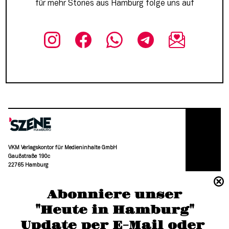
für mehr Stories aus Hamburg folge uns auf
VKM Verlagskontor für Medieninhalte GmbH
Gaußstraße 190c
22765 Hamburg
(040) 36 88 110 –0
Abonniere unser
moc.grubmah-enezs@ofni
"Heute in Hamburg"
Update per E-Mail oder 