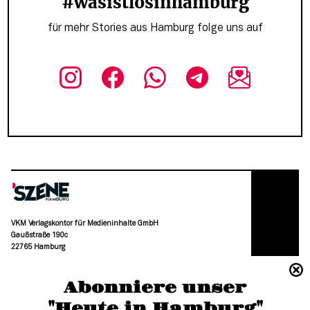
#wasistlosinhamburg
für mehr Stories aus Hamburg folge uns auf
VKM Verlagskontor für Medieninhalte GmbH
Gaußstraße 190c
22765 Hamburg
(040) 36 88 110 –0
Abonniere unser
moc.grubmah-enezs@ofni
"Heute in Hamburg"