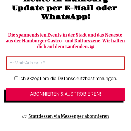
Update per E-Mail oder 
WhatsApp
!
Die spannendsten Events in der Stadt und das Neueste 
aus der Hamburger Gastro- und Kulturszene. Wir halten 
Newsletter abonnieren
Verlag
dich auf dem Laufenden. 😃
Heute in Hamburg
Team
HAMBURG PUR
Autorinnen & Autoren
Stadtleben
SZENE Shop & Abo
Newsletter-Anmeldung
Ich akzeptiere die Datenschutzbestimmungen.
Jobs bei der SZENE und dem Genuss-
Kultur
Guide
Essen + Trinken
Mediadaten & Kontakt
Verlosungen
Datenschutzeinstellungen
👉 
Stattdessen via Messenger abonnieren
🔗 Kinoprogramm
Datenschutzbestimmungen
🔗 Veranstaltungskalender
Impressum