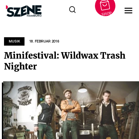
SHOP
Zum
Inhalt
springen
MUSIK
18. FEBRUAR 2016
Minifestival: Wildwax Trash
Nighter