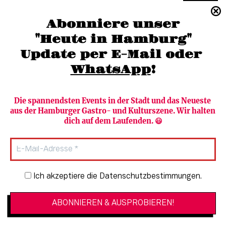
(040) 36 88 110 –0
Abonniere unser
moc.grubmah-enezs@ofni
"Heute in Hamburg"
Update per E-Mail oder 
WhatsApp
!
Die spannendsten Events in der Stadt und das Neueste 
aus der Hamburger Gastro- und Kulturszene. Wir halten 
Newsletter abonnieren
Verlag
dich auf dem Laufenden. 😃
Heute in Hamburg
Team
HAMBURG PUR
Autorinnen & Autoren
Stadtleben
SZENE Shop & Abo
Newsletter-Anmeldung
Ich akzeptiere die Datenschutzbestimmungen.
Jobs bei der SZENE und dem Genuss-
Kultur
Guide
Essen + Trinken
Mediadaten & Kontakt
Verlosungen