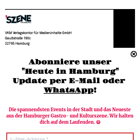
VKM Verlagskontor für Medieninhalte GmbH
Gaußstraße 190c
22765 Hamburg
(040) 36 88 110 –0
Abonniere unser
moc.grubmah-enezs@ofni
"Heute in Hamburg"
Update per E-Mail oder 
WhatsApp
!
Die spannendsten Events in der Stadt und das Neueste 
aus der Hamburger Gastro- und Kulturszene. Wir halten 
Newsletter abonnieren
Verlag
dich auf dem Laufenden. 😃
Heute in Hamburg
Team