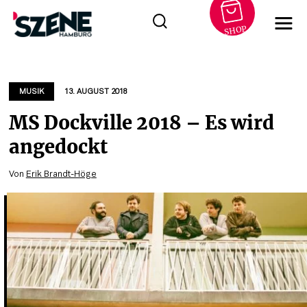
SHOP
Zum
Inhalt
springen
MUSIK
13. AUGUST 2018
MS Dockville 2018 – Es wird
angedockt
Von
Erik Brandt-Höge