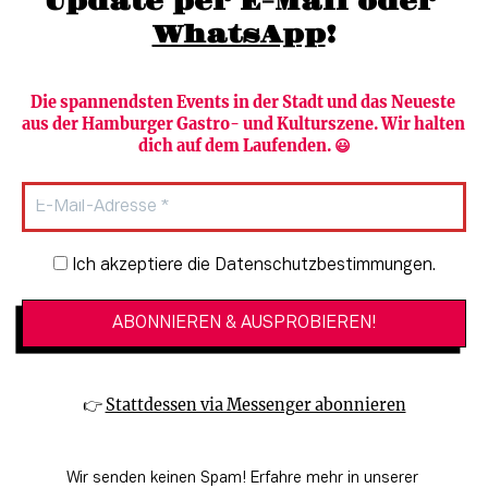
Update per E-Mail oder 
WhatsApp
!
Die spannendsten Events in der Stadt und das Neueste 
aus der Hamburger Gastro- und Kulturszene. Wir halten 
Newsletter abonnieren
Verlag
dich auf dem Laufenden. 😃
Heute in Hamburg
Team
HAMBURG PUR
Autorinnen & Autoren
Stadtleben
SZENE Shop & Abo
Newsletter-Anmeldung
Ich akzeptiere die Datenschutzbestimmungen.
Jobs bei der SZENE und dem Genuss-
Kultur
Guide
Essen + Trinken
Mediadaten & Kontakt
Verlosungen
Datenschutzeinstellungen
👉 
Stattdessen via Messenger abonnieren
🔗 Kinoprogramm
Datenschutzbestimmungen
🔗 Veranstaltungskalender
Impressum
Wir senden keinen Spam! Erfahre mehr in unserer 
🔗 Genuss-Guide Hamburg