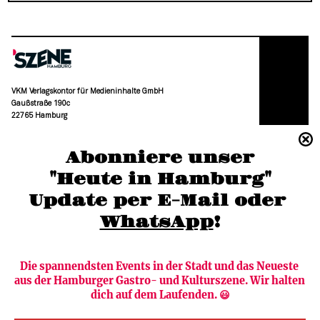
VKM Verlagskontor für Medieninhalte GmbH
Gaußstraße 190c
22765 Hamburg
(040) 36 88 110 –0
Abonniere unser
moc.grubmah-enezs@ofni
"Heute in Hamburg"
Update per E-Mail oder 
WhatsApp
!
Die spannendsten Events in der Stadt und das Neueste 
aus der Hamburger Gastro- und Kulturszene. Wir halten 
Newsletter abonnieren
Verlag
dich auf dem Laufenden. 😃
Heute in Hamburg
Team