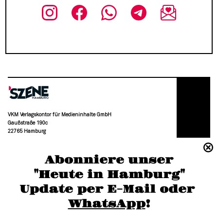
VKM Verlagskontor für Medieninhalte GmbH
Gaußstraße 190c
22765 Hamburg
(040) 36 88 110 –0
Abonniere unser
moc.grubmah-enezs@ofni
"Heute in Hamburg"
Update per E-Mail oder 
WhatsApp
!