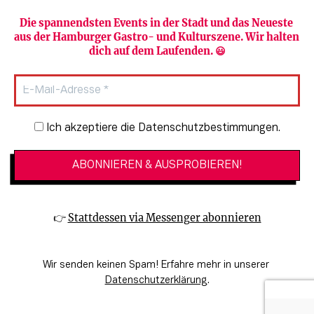
Die spannendsten Events in der Stadt und das Neueste 
aus der Hamburger Gastro- und Kulturszene. Wir halten 
Newsletter abonnieren
Verlag
dich auf dem Laufenden. 😃
Heute in Hamburg
Team
HAMBURG PUR
Autorinnen & Autoren
Stadtleben
SZENE Shop & Abo
Newsletter-Anmeldung
Ich akzeptiere die Datenschutzbestimmungen.
Jobs bei der SZENE und dem Genuss-
Kultur
Guide
Essen + Trinken
Mediadaten & Kontakt
Verlosungen
Datenschutzeinstellungen
👉 
Stattdessen via Messenger abonnieren
🔗 Kinoprogramm
Datenschutzbestimmungen
🔗 Veranstaltungskalender
Impressum
Wir senden keinen Spam! Erfahre mehr in unserer 
🔗 Genuss-Guide Hamburg
Barrierefreiheitserklärung
Datenschutzerklärung
.