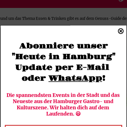
l rund um das Thema Essen & Trinken gibt es auf dem Genuss-Guide
Abonniere unser
"Heute in Hamburg"
Update per E-Mail 
oder 
WhatsApp
!
Die spannendsten Events in der Stadt und das 
Neueste aus der Hamburger Gastro- und 
Kulturszene. Wir halten dich auf dem 
Laufenden. 😃