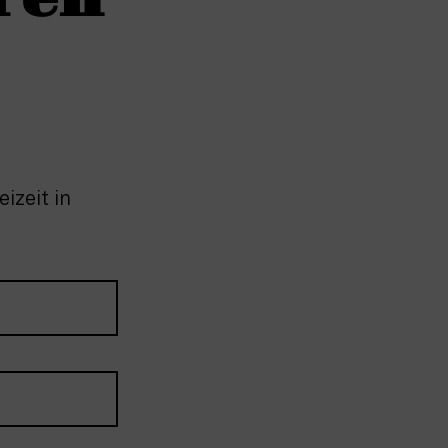
ren
izeit in