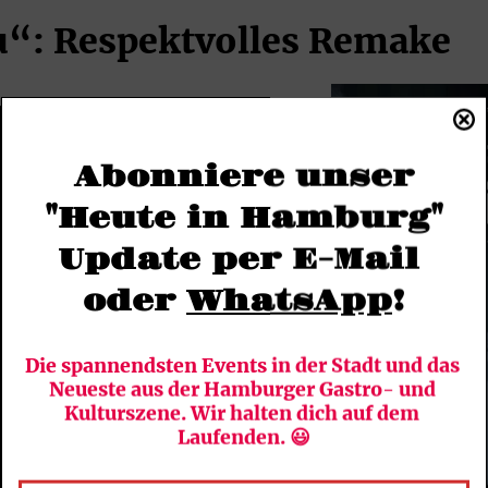
u“: Respektvolles Remake
Abonniere unser
"Heute in Hamburg"
Update per E-Mail 
oder 
WhatsApp
!
Die spannendsten Events in der Stadt und das 
Neueste aus der Hamburger Gastro- und 
Kulturszene. Wir halten dich auf dem 
Laufenden. 😃