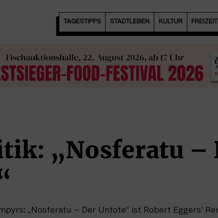
TAGESTIPPS
STADTLEBEN
KULTUR
FREIZEI
tik: „Nosferatu –
“
mpyrs: „Nosferatu – Der Untote“ ist Robert Eggers’ Re