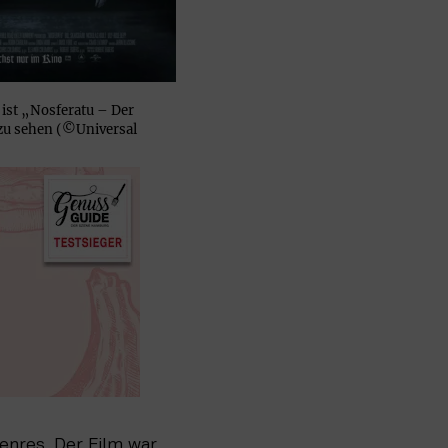
 ist „Nosferatu – Der
zu sehen (©Universal
nres. Der Film war 