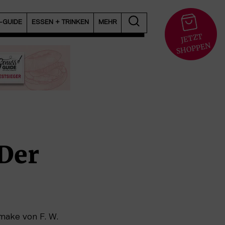
T-GUIDE
ESSEN + TRINKEN
MEHR
JETZT
S
HOPPEN
 Der
make von F. W.