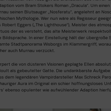
Adaption vom Bram Stokers Roman „Dracula“. Um einen R
au seinen Blutsauger „Nosferatu“, angelehnt an Noso
hischen Mythologie. Wer nun wäre als Regisseur geeign
s Robert Eggers („The Lighthouse“), Meister des atmosp
tuos der es versteht, das alte Meisterwerk respektvoll 
e Bildsprache. In einer Einstellung hält der übergroße 
amte Stadtpanorama Wisborgs im Klammergriff, worauf 
cher auch Murnau verzückt. 
pert die von düsteren Visionen geplagte Ellen absolut 
Hoult als gebeutelter Gatte. Die undankbarste Aufgabe 
uss dem legendären Vampirdarsteller Max Schreck Paroli
auriger Aura im Original ein schier hoffnungsloses Unt
rs’ ebenso opulenter wie aufwühlender Adaption hierfü