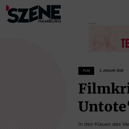
Zum
Inhalt
springen
FILM
2. JANUAR 2025
Filmkri
Untote
In den Klauen des Va