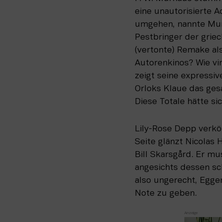
eine unautorisierte 
umgehen, nannte Murn
Pestbringer der griec
(vertonte) Remake al
Autorenkinos? Wie vir
zeigt seine expressiv
Orloks Klaue das ges
Diese Totale hätte si
Lily-Rose Depp verkör
Seite glänzt Nicolas 
Bill Skarsgård. Er m
angesichts dessen sch
also ungerecht, Egge
Note zu geben.